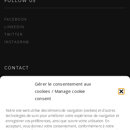
FOLLOW US
FACEBOOK
LINKEDIN
TWITTER
INSTAGRAM
CONTACT
Gérer le consentement aux
CONTACT US
cookies / Manage cookie
consent
Notre site web utilise des témoins de navigation (cookies) et d’autres
PERSONAL DATA
technologies de suivi pour améliorer votre expérience de navigation et
enregistrer vos préférences, ainsi que suivre votre utilisation. En
acceptant, vous donnez votre consentement, conformément à notre