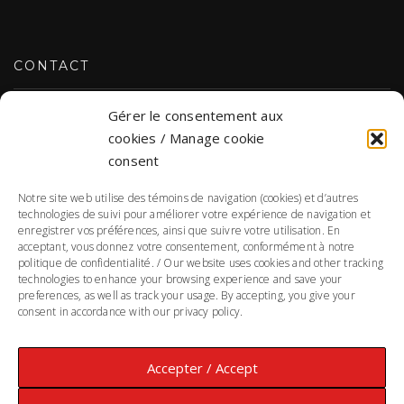
CONTACT
Gérer le consentement aux
NOUS JOINDRE
cookies / Manage cookie
consent
Notre site web utilise des témoins de navigation (cookies) et d’autres
DONNÉES PERSONNELLES
technologies de suivi pour améliorer votre expérience de navigation et
enregistrer vos préférences, ainsi que suivre votre utilisation. En
acceptant, vous donnez votre consentement, conformément à notre
POLITIQUE DE CONFIDENTIALITÉ
politique de confidentialité. / Our website uses cookies and other tracking
technologies to enhance your browsing experience and save your
Responsable de la protection des renseignements personnels :
preferences, as well as track your usage. By accepting, you give your
Annie Morin
consent in accordance with our privacy policy.
Accepter / Accept