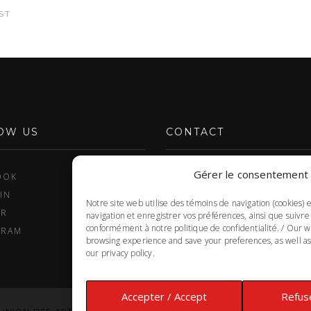
ST
OW US
CONTACT
Gérer le consentement 
CONTACT US
OOK
IN
Notre site web utilise des témoins de navigation (cookies) 
ER
navigation et enregistrer vos préférences, ainsi que suivre
conformément à notre politique de confidentialité. / Our w
GRAM
browsing experience and save your preferences, as well as 
our privacy policy.
Accepter / Accept
Refuse