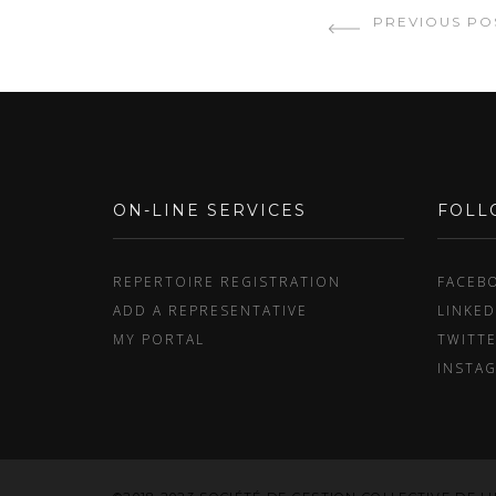
PREVIOUS PO
ON-LINE SERVICES
FOLL
REPERTOIRE REGISTRATION
FACEB
ADD A REPRESENTATIVE
LINKED
MY PORTAL
TWITT
INSTA