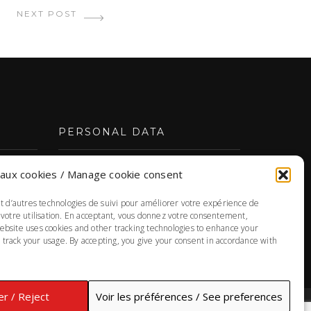
NEXT POST
PERSONAL DATA
aux cookies / Manage cookie consent
PERSONAL DATA PRIVACY POLICY
Responsible for the protection of
et d’autres technologies de suivi pour améliorer votre expérience de
personal information: Annie Morin
 votre utilisation. En acceptant, vous donnez votre consentement,
ebsite uses cookies and other tracking technologies to enhance your
track your usage. By accepting, you give your consent in accordance with
r / Reject
Voir les préférences / See preferences
UP / HAUT