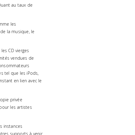
Quant au taux de
omme les
de la musique, le
 les CD vierges
unités vendues de
 consommateurs
s tel que les iPods,
nstant en lien avec le
opie privée
pour les artistes
es instances
tres supports à venir