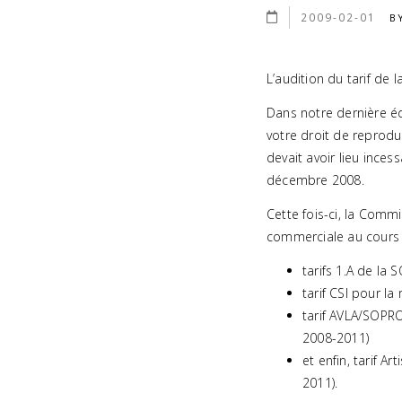
2009-02-01
B
L’audition du tarif de l
Dans notre dernière éd
votre droit de reproduc
devait avoir lieu inces
décembre 2008.
Cette fois-ci, la Commi
commerciale au cours d
tarifs 1.A de la
tarif CSI pour l
tarif AVLA/SOPR
2008-2011)
et enfin, tarif A
2011).