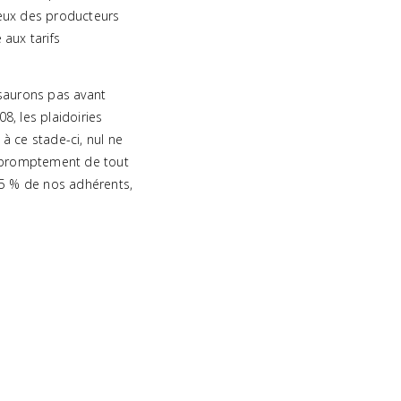
 ceux des producteurs
aux tarifs
saurons pas avant
8, les plaidoiries
 à ce stade-ci, nul ne
s promptement de tout
75 % de nos adhérents,