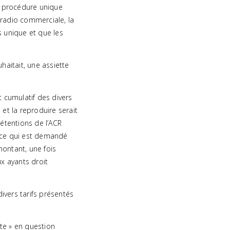
e procédure unique
 radio commerciale, la
s unique et que les
haitait, une assiette
 cumulatif des divers
et la reproduire serait
étentions de l’ACR
e ce qui est demandé
montant, une fois
ux ayants droit
 divers tarifs présentés
rte » en question