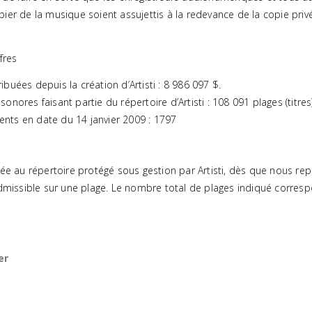
ier de la musique soient assujettis à la redevance de la copie privé
fres
buées depuis la création d’Artisti : 8 986 097 $.
onores faisant partie du répertoire d’Artisti : 108 091 plages (titres)
nts en date du 14 janvier 2009 : 1797
tée au répertoire protégé sous gestion par Artisti, dès que nous r
admissible sur une plage. Le nombre total de plages indiqué corre
er