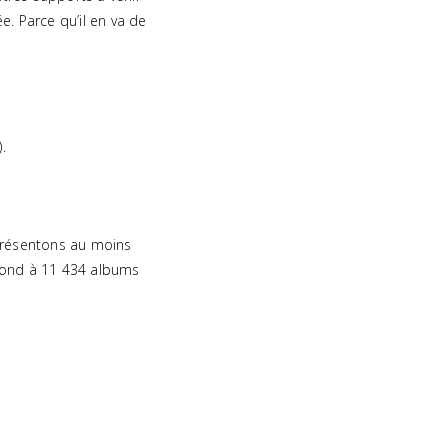
e. Parce qu’il en va de
.
eprésentons au moins
spond à 11 434 albums