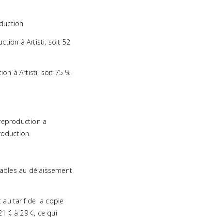
oduction
ion à Artisti, soit 52
on à Artisti, soit 75 %
 reproduction a
roduction.
uables au délaissement
au tarif de la copie
1 ¢ à 29 ¢, ce qui