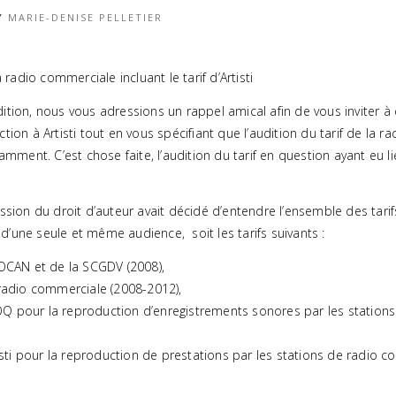
Y
MARIE-DENISE PELLETIER
a radio commerciale incluant le tarif d’Artisti
ition, nous vous adressions un rappel amical afin de vous inviter à 
tion à Artisti tout en vous spécifiant que l’audition du tarif de la 
samment. C’est chose faite, l’audition du tarif en question ayant eu 
ssion du droit d’auteur avait décidé d’entendre l’ensemble des tarif
’une seule et même audience, soit les tarifs suivants :
 SOCAN et de la SCGDV (2008),
a radio commerciale (2008-2012),
OQ pour la reproduction d’enregistrements sonores par les station
rtisti pour la reproduction de prestations par les stations de radio 