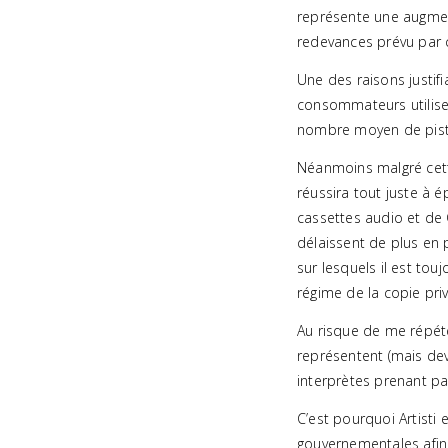
représente une augmen
redevances prévu par c
Une des raisons justif
consommateurs utilise
nombre moyen de piste
Néanmoins malgré cette
réussira tout juste à 
cassettes audio et de
délaissent de plus en 
sur lesquels il est tou
régime de la copie pri
Au risque de me répéte
représentent (mais devr
interprètes prenant pa
C’est pourquoi Artisti
gouvernementales afin 