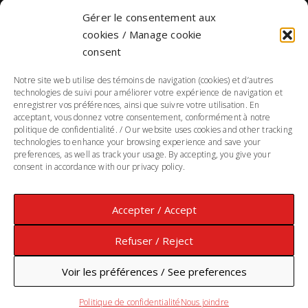
Gérer le consentement aux
NOUS JOINDRE
cookies / Manage cookie
consent
Notre site web utilise des témoins de navigation (cookies) et d’autres
DONNÉES PERSONNELLES
technologies de suivi pour améliorer votre expérience de navigation et
enregistrer vos préférences, ainsi que suivre votre utilisation. En
acceptant, vous donnez votre consentement, conformément à notre
POLITIQUE DE CONFIDENTIALITÉ
politique de confidentialité. / Our website uses cookies and other tracking
technologies to enhance your browsing experience and save your
Responsable de la protection des renseignements personnels :
preferences, as well as track your usage. By accepting, you give your
Annie Morin
consent in accordance with our privacy policy.
Accepter / Accept
Refuser / Reject
©2018-2023 SOCIÉTÉ DE GESTION COLLECTIVE DE L'UNION
DES ARTISTES INC. TOUS DROITS RÉSERVÉS. ALL RIGHTS
Voir les préférences / See preferences
RESERVED.
UP / HAUT
Politique de confidentialité
Nous joindre