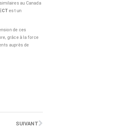
 similaires au Canada
ECT
est un
ension de ces
e, grâce à la force
rents auprès de
SUIVANT