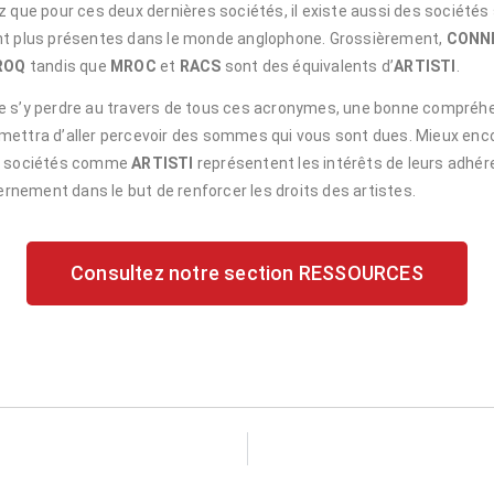
 que pour ces deux dernières sociétés, il existe aussi des sociétés
nt plus présentes dans le monde anglophone. Grossièrement,
CONN
ROQ
tandis que
MROC
et
RACS
sont des équivalents d’
ARTISTI
.
e de s’y perdre au travers de tous ces acronymes, une bonne compréh
ettra d’aller percevoir des sommes qui vous sont dues. Mieux encor
es sociétés comme
ARTISTI
représentent les intérêts de leurs adhé
vernement dans le but de renforcer les droits des artistes.
Consultez notre section RESSOURCES