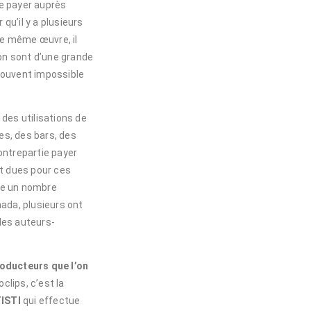
ire payer auprès
 qu’il y a plusieurs
ne même œuvre, il
ion sont d’une grande
 souvent impossible
 des utilisations de
es, des bars, des
ontrepartie payer
nt dues pour ces
ste un nombre
nada, plusieurs ont
 les auteurs-
roducteurs que l’on
lips, c’est la
ISTI
qui effectue