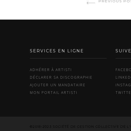
PREVIOUS PO
SERVICES EN LIGNE
SUIV
ADHÉRER À ARTISTI
FACEB
DÉCLARER SA DISCOGRAPHIE
LINKED
AJOUTER UN MANDATAIRE
INSTA
MON PORTAIL ARTISTI
TWITT
©2018-2023 SOCIÉTÉ DE GESTION COLLECTIVE DE L