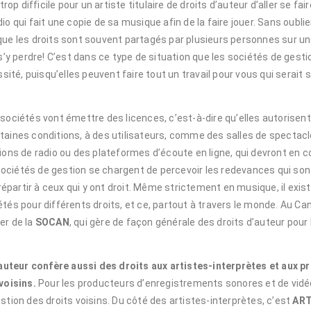
trop difficile pour un artiste titulaire de droits d’auteur d’aller se fa
o qui fait une copie de sa musique afin de la faire jouer. Sans oublier
que les droits sont souvent partagés par plusieurs personnes sur u
 s’y perdre! C’est dans ce type de situation que les sociétés de gest
ssité, puisqu’elles peuvent faire tout un travail pour vous qui serait
sociétés vont émettre des licences, c’est-à-dire qu’elles autorisent
taines conditions, à des utilisateurs, comme des salles de spectacl
ions de radio ou des plateformes d’écoute en ligne, qui devront en c
s sociétés de gestion se chargent de percevoir les redevances qui so
s répartir à ceux qui y ont droit. Même strictement en musique, il exi
tés pour différents droits, et ce, partout à travers le monde. Au Ca
er de la
SOCAN
, qui gère de façon générale des droits d’auteur pour
d’auteur confère aussi des droits aux artistes-interprètes et aux p
 voisins.
Pour les producteurs d’enregistrements sonores et de vidéoc
gestion des droits voisins. Du côté des artistes-interprètes, c’est
ART