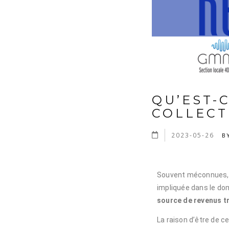
QU’EST-
COLLECT
2023-05-26
B
Souvent méconnues, l
impliquée dans le do
source de revenus t
La raison d’être de c