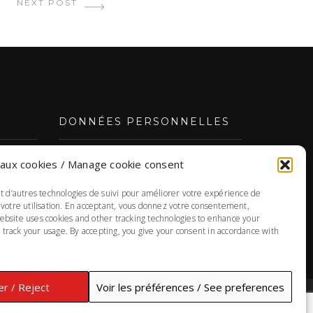
NEXT POST
DONNÉES PERSONNELLES
aux cookies / Manage cookie consent
POLITIQUE DE CONFIDENTIALITÉ
Responsable de la protection des
et d’autres technologies de suivi pour améliorer votre expérience de
renseignements personnels : Annie Morin
 votre utilisation. En acceptant, vous donnez votre consentement,
ebsite uses cookies and other tracking technologies to enhance your
track your usage. By accepting, you give your consent in accordance with
r / Reject
Voir les préférences / See preferences
UP / HAUT