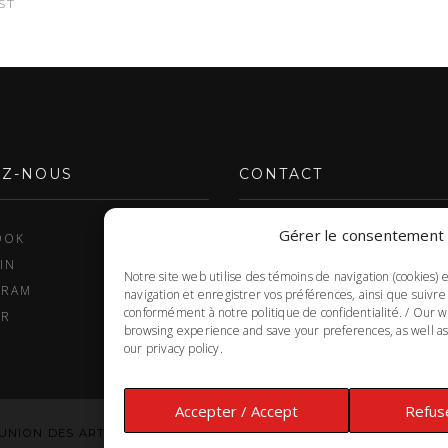
ST
EZ-NOUS
CONTACT
Gérer le consentement 
NOUS JOINDRE
OOK
IN
Notre site web utilise des témoins de navigation (cookies) 
GRAM
navigation et enregistrer vos préférences, ainsi que suivre
conformément à notre politique de confidentialité. / Our w
ER
browsing experience and save your preferences, as well as 
our privacy policy.
Accepter / Accept
Refuse
'UNION DES ARTISTES INC.