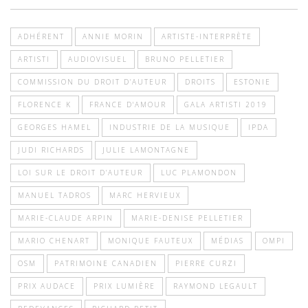
ADHÉRENT
ANNIE MORIN
ARTISTE-INTERPRÈTE
ARTISTI
AUDIOVISUEL
BRUNO PELLETIER
COMMISSION DU DROIT D’AUTEUR
DROITS
ESTONIE
FLORENCE K
FRANCE D'AMOUR
GALA ARTISTI 2019
GEORGES HAMEL
INDUSTRIE DE LA MUSIQUE
IPDA
JUDI RICHARDS
JULIE LAMONTAGNE
LOI SUR LE DROIT D’AUTEUR
LUC PLAMONDON
MANUEL TADROS
MARC HERVIEUX
MARIE-CLAUDE ARPIN
MARIE-DENISE PELLETIER
MARIO CHENART
MONIQUE FAUTEUX
MÉDIAS
OMPI
OSM
PATRIMOINE CANADIEN
PIERRE CURZI
PRIX AUDACE
PRIX LUMIÈRE
RAYMOND LEGAULT