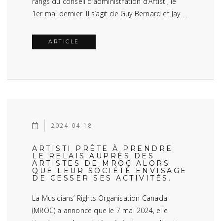
rangs du conseil d’administration d’Artisti, le
1er mai dernier. Il s’agit de Guy Bernard et Jay …
ARTICLE
2024-04-18
ARTISTI PRÊTE À PRENDRE
LE RELAIS AUPRÈS DES
ARTISTES DE MROC ALORS
QUE LEUR SOCIÉTÉ ENVISAGE
DE CESSER SES ACTIVITÉS.
La Musicians’ Rights Organisation Canada
(MROC) a annoncé que le 7 mai 2024, elle