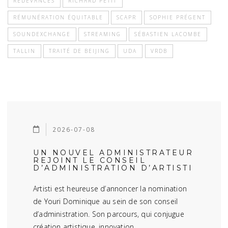
REDEVANCES
RICHARD PETIT
RÉMUNÉRATION ÉQUITABLE
SCAPR
SOPHIE PRÉGENT
SOUNDEXCHANGE
STREAMING
SÉBASTIEN LACOMBE
TALLIN
TRAITÉ DE BEIJING
UDA
VRDB
2026-07-08
UN NOUVEL ADMINISTRATEUR
REJOINT LE CONSEIL
D’ADMINISTRATION D’ARTISTI
Artisti est heureuse d’annoncer la nomination
de Youri Dominique au sein de son conseil
d’administration. Son parcours, qui conjugue
création artistique, innovation …