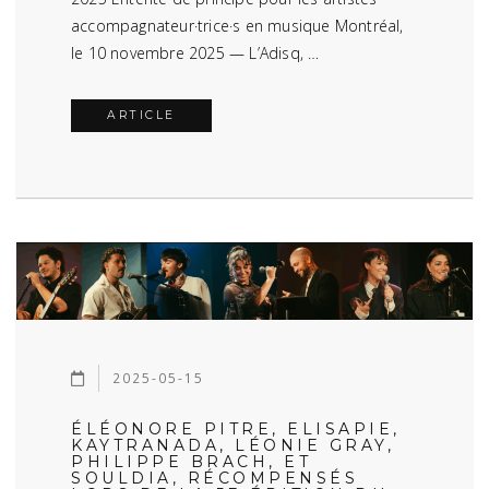
accompagnateur·trice·s en musique Montréal,
le 10 novembre 2025 — L’Adisq, …
ARTICLE
2025-05-15
ÉLÉONORE PITRE, ELISAPIE,
KAYTRANADA, LÉONIE GRAY,
PHILIPPE BRACH, ET
SOULDIA, RÉCOMPENSÉS