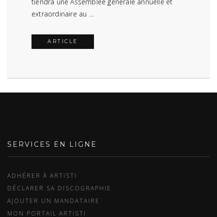
tiendra une Assemblée générale annuelle et
extraordinaire au …
ARTICLE
SERVICES EN LIGNE
ADHÉRER À ARTISTI
DÉCLARER SA DISCOGRAPHIE
AJOUTER UN MANDATAIRE
MON PORTAIL ARTISTI