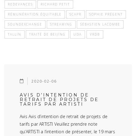
REDEVANCES
RICHARD PETIT
RÉMUNÉRATION ÉQUITABLE
SCAPR
SOPHIE PRÉGENT
SOUNDEXCHANGE
STREAMING
SÉBASTIEN LACOMBE
TALLIN
TRAITÉ DE BEIJING
UDA
VRDB
2020-02-06
AVIS D’INTENTION DE
RETRAIT DE PROJETS DE
TARIFS PAR ARTISTI
Avis Avis d’intention de retrait de projets de
tarifs par ARTISTI Veuillez prendre note
qu’ARTISTI a l’intention de présenter, le 19 mars