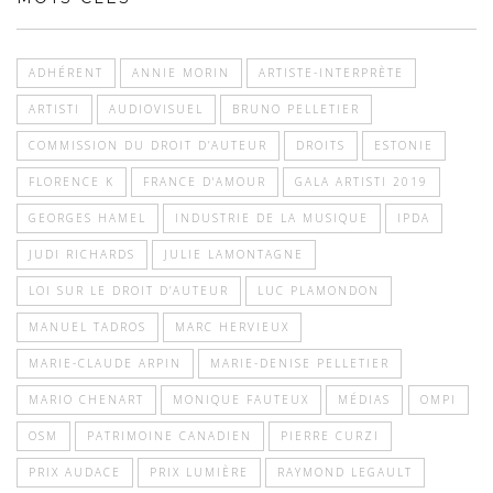
ADHÉRENT
ANNIE MORIN
ARTISTE-INTERPRÈTE
ARTISTI
AUDIOVISUEL
BRUNO PELLETIER
COMMISSION DU DROIT D’AUTEUR
DROITS
ESTONIE
FLORENCE K
FRANCE D'AMOUR
GALA ARTISTI 2019
GEORGES HAMEL
INDUSTRIE DE LA MUSIQUE
IPDA
JUDI RICHARDS
JULIE LAMONTAGNE
LOI SUR LE DROIT D’AUTEUR
LUC PLAMONDON
MANUEL TADROS
MARC HERVIEUX
MARIE-CLAUDE ARPIN
MARIE-DENISE PELLETIER
MARIO CHENART
MONIQUE FAUTEUX
MÉDIAS
OMPI
OSM
PATRIMOINE CANADIEN
PIERRE CURZI
PRIX AUDACE
PRIX LUMIÈRE
RAYMOND LEGAULT