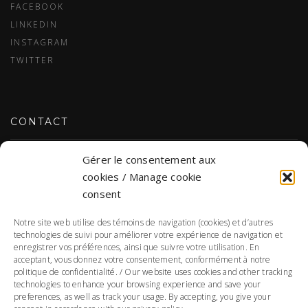
FACEBOOK
LINKEDIN
INSTAGRAM
TWITTER
CONTACT
Gérer le consentement aux
NOUS JOINDRE
cookies / Manage cookie
consent
Notre site web utilise des témoins de navigation (cookies) et d’autres
DONNÉES PERSONNELLES
technologies de suivi pour améliorer votre expérience de navigation et
enregistrer vos préférences, ainsi que suivre votre utilisation. En
acceptant, vous donnez votre consentement, conformément à notre
POLITIQUE DE CONFIDENTIALITÉ
politique de confidentialité. / Our website uses cookies and other tracking
technologies to enhance your browsing experience and save your
Responsable de la protection des renseignements personnels :
preferences, as well as track your usage. By accepting, you give your
Annie Morin