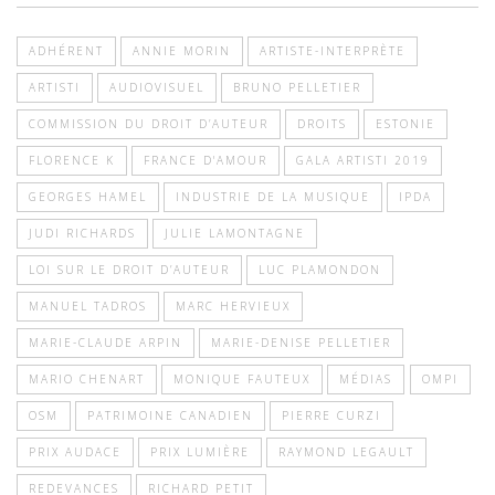
ADHÉRENT
ANNIE MORIN
ARTISTE-INTERPRÈTE
ARTISTI
AUDIOVISUEL
BRUNO PELLETIER
COMMISSION DU DROIT D’AUTEUR
DROITS
ESTONIE
FLORENCE K
FRANCE D'AMOUR
GALA ARTISTI 2019
GEORGES HAMEL
INDUSTRIE DE LA MUSIQUE
IPDA
JUDI RICHARDS
JULIE LAMONTAGNE
LOI SUR LE DROIT D’AUTEUR
LUC PLAMONDON
MANUEL TADROS
MARC HERVIEUX
MARIE-CLAUDE ARPIN
MARIE-DENISE PELLETIER
MARIO CHENART
MONIQUE FAUTEUX
MÉDIAS
OMPI
OSM
PATRIMOINE CANADIEN
PIERRE CURZI
PRIX AUDACE
PRIX LUMIÈRE
RAYMOND LEGAULT
REDEVANCES
RICHARD PETIT