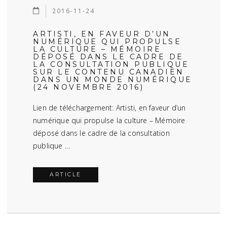
2016-11-24
ARTISTI, EN FAVEUR D’UN
NUMÉRIQUE QUI PROPULSE
LA CULTURE – MÉMOIRE
DÉPOSÉ DANS LE CADRE DE
LA CONSULTATION PUBLIQUE
SUR LE CONTENU CANADIEN
DANS UN MONDE NUMÉRIQUE
(24 NOVEMBRE 2016)
Lien de téléchargement: Artisti, en faveur d’un
numérique qui propulse la culture – Mémoire
déposé dans le cadre de la consultation
publique …
ARTICLE