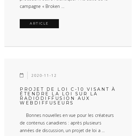
campagne « Broken …
ARTICLE
2020-11-12
PROJET DE LOI C-10 VISANT À
ÉTENDRE LA LOI SUR LA
RADIODIFFUSION AUX
WEBDIFFUSEURS
Bonnes nouvelles en vue pour les créateurs
de contenus canadiens : après plusieurs
années de discussion, un projet de loi a …