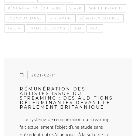
RÉMUNÉRATION ÉQUITABLE
SCAPR
SOPHIE PRÉGENT
SOUNDEXCHANGE
STREAMING
SÉBASTIEN LACOMBE
TALLIN
TRAITÉ DE BEIJING
UDA
VRDB
2021-02-11
RÉMUNÉRATION DES
ARTISTES ISSUE DU
STREAMING : DES AUDITIONS
DÉTERMINANTES DEVANT LE
PARLEMENT BRITANNIQUE
Le système de rémunération du streaming
fait actuellement l’objet d’une étude sans
précédent outre-Atlantique. À la suite de la